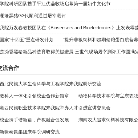
学院科研团队携手平江优鼎牧场启幕第一届奶牛文化节
澜沧黑猪G3代顺利通过屠宰测评
我院万发春教授团队在《Biosensors and Bioelectronics》上
国家“十四五”重点研发计划——“提升非粮饲料和超期储粮蛋白质营
楚沩香黑猪新品种选育取得关键进展 三世代现场屠宰测评工作圆满
交流合作
西北民族大学生命科学与工程学院来我院调研交流
教科人一体化引领校企合作新篇章——动物科学技术学院与宝东农
湘西民族职业技术学院来我院举办人才引进宣讲交流会
校企携手谱新篇，产教融合促发展——湖南农大追求饲料科技有限
新疆泰昆集团来学院调研交流