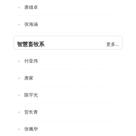
唐雄卓
张海涵
智慧畜牧系
更多...
付亚伟
唐家
陈宇光
贺长青
张佩华