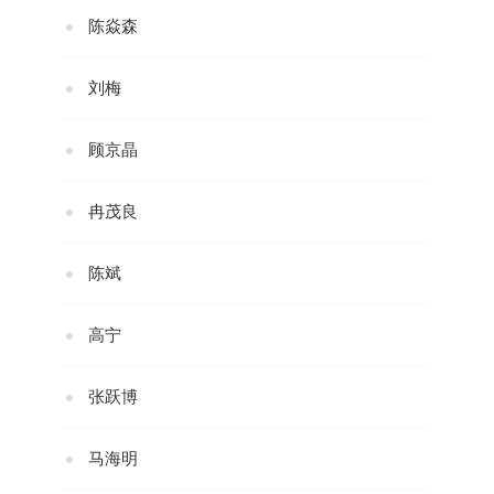
陈焱森
刘梅
顾京晶
冉茂良
陈斌
高宁
张跃博
马海明