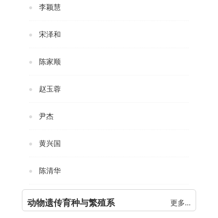
李颖慧
宋泽和
陈家顺
赵玉蓉
尹杰
黄兴国
陈清华
动物遗传育种与繁殖系
更多...