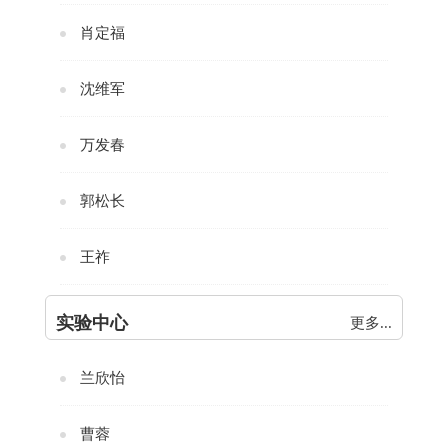
肖定福
沈维军
万发春
郭松长
王祚
实验中心
更多...
兰欣怡
曹蓉