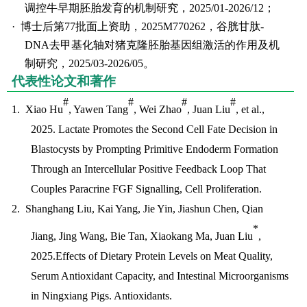
调控牛早期胚胎发育的机制研究，2025/01-2026/12；
·
博士后第77批面上资助，2025M770262，谷胱甘肽-
DNA去甲基化轴对猪克隆胚胎基因组激活的作用及机
制研究，2025/03-2026/05。
代表性论文和著作
#
#
#
#
1.
Xiao Hu
, Yawen Tang
, Wei Zhao
, Juan Liu
, et al.,
2025. Lactate Promotes the Second Cell Fate Decision in
Blastocysts by Prompting Primitive Endoderm Formation
Through an Intercellular Positive Feedback Loop That
Couples Paracrine FGF Signalling, Cell Proliferation.
2.
Shanghang Liu, Kai Yang, Jie Yin, Jiashun Chen, Qian
*
Jiang, Jing Wang, Bie Tan, Xiaokang Ma, Juan Liu
,
2025.
Effects of Dietary Protein Levels on Meat Quality,
Serum Antioxidant Capacity, and Intestinal Microorganisms
in Ningxiang Pigs. Antioxidants.