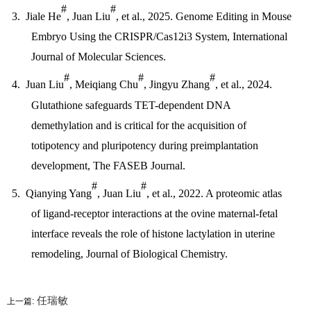
#
#
3.
Jiale He
, Juan Liu
, et al., 2025. Genome Editing in Mouse
Embryo Using the CRISPR/Cas12i3 System, International
Journal of Molecular Sciences.
#
#
#
4.
Juan Liu
, Meiqiang Chu
, Jingyu Zhang
, et al., 2024.
Glutathione safeguards TET-dependent DNA
demethylation and is critical for the acquisition of
totipotency and pluripotency during preimplantation
development, The FASEB Journal.
#
#
5.
Qianying Yang
, Juan Liu
, et al., 2022. A proteomic atlas
of ligand-receptor interactions at the ovine maternal-fetal
interface reveals the role of histone lactylation in uterine
remodeling, Journal of Biological Chemistry.
任瑞敏
上一篇: